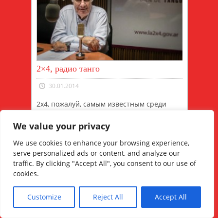
2×4, радио танго
30.01.2014
2x4, пожалуй, самым известным среди
радио, целиком посвященный танго,
очень попул...
We value your privacy
Read More
We use cookies to enhance your browsing experience,
serve personalized ads or content, and analyze our
traffic. By clicking "Accept All", you consent to our use of
cookies.
Customize
Reject All
Accept All