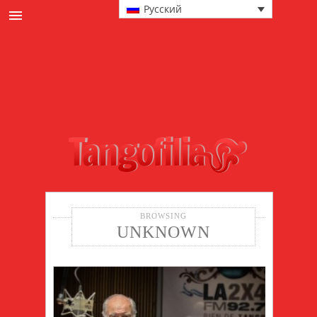
Русский
новости
культура
События и милонгах
в главной роли
техника
мода
BROWSING
UNKNOWN