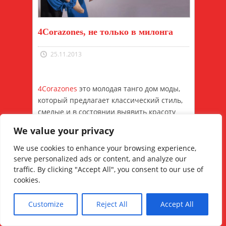
4Corazones, не только в милонга
25.11.2013
4Corazones
это молодая танго дом моды,
который предлагает классический стиль,
смелые и в состоянии выявить красоту
женской и мужской элегантности.
We value your privacy
Продукция дизайнера Мариэла Parras
удивлять нас за заботу и творчества.
We use cookies to enhance your browsing experience,
Мариэла сочетается с мастерством и
serve personalized ads or content, and analyze our
traffic. By clicking "Accept All", you consent to our use of
оригинальностью дизайна, стиля и ткани.
cookies.
4Corazones продукты стильные и удобные,
два качества необходимы для моды
Customize
Reject All
Accept All
milonguera. Но многие из этих одежд есть
нечто большее, наконец, нашли платье,