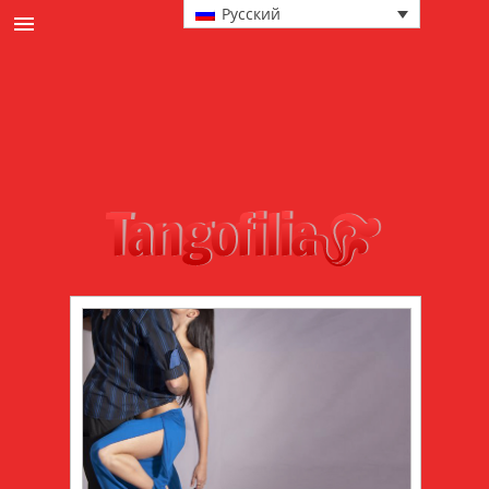
Русский
новости
культура
События и милонгах
в главной роли
техника
мода