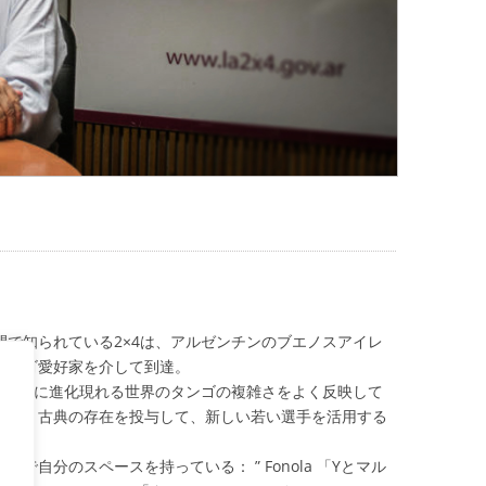
で知られている2×4は、アルゼンチンのブエノスアイレ
タンゴ愛好家を介して到達。
かつ常に進化現れる世界のタンゴの複雑さをよく反映して
から、古典の存在を投与して、新しい若い選手を活用する
で自分のスペースを持っている： ” Fonola 「Yとマル