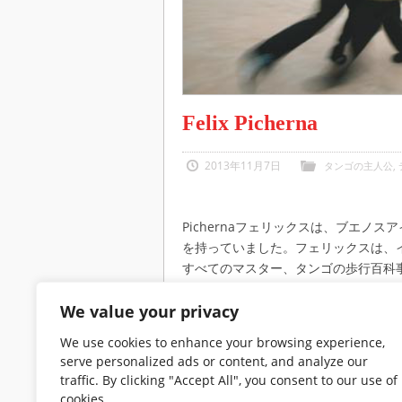
Felix Picherna
2013年11月7日
タンゴの主人公
,
Pichernaフェリックスは、ブエノ
を持っていました。フェリックスは、イタリ
すべてのマスター、タンゴの歩行百科
いる。まだ若いと古いためにタンゴを
ってヨーロッパを旅行する。ミゲル·カ
We value your privacy
カロ、アニバルトロイロ、カルロス·ディ·
We use cookies to enhance your browsing experience,
リア·ニエベス：彼は彼のキャリアの中で
serve personalized ads or content, and analyze our
ラブアルマグロ、 Confiteria理想
traffic. By clicking "Accept All", you consent to our use of
レスのより伝統的なミロンガに携わってき
cookies.