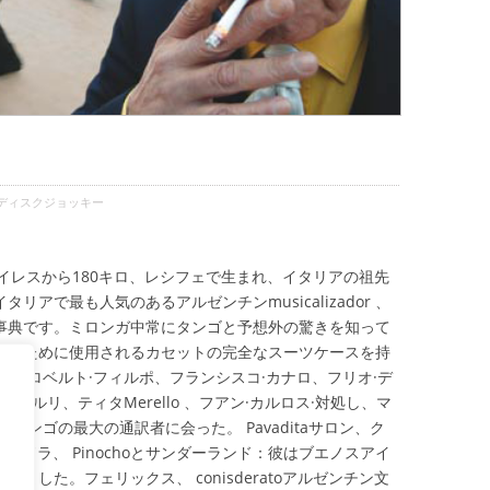
ディスクジョッキー
スアイレスから180キロ、レシフェで生まれ、イタリアの祖先
アで最も人気のあるアルゼンチンmusicalizador 、
事典です。ミロンガ中常にタンゴと予想外の驚きを知って
踊るために使用されるカセットの完全なスーツケースを持
ロ、ロベルト·フィルポ、フランシスコ·カナロ、フリオ·デ
サルリ、ティタMerello 、フアン·カルロス·対処し、マ
タンゴの最大の通訳者に会った。 Pavaditaサロン、ク
、サアベドラ、 Pinochoとサンダーランド：彼はブエノスアイ
ました。フェリックス、 conisderatoアルゼンチン文