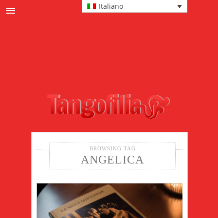
Italiano
News
Cultura tanguera
Eventi
Protagonisti
Passi e tecnica
Moda
BROWSING TAG
ANGELICA