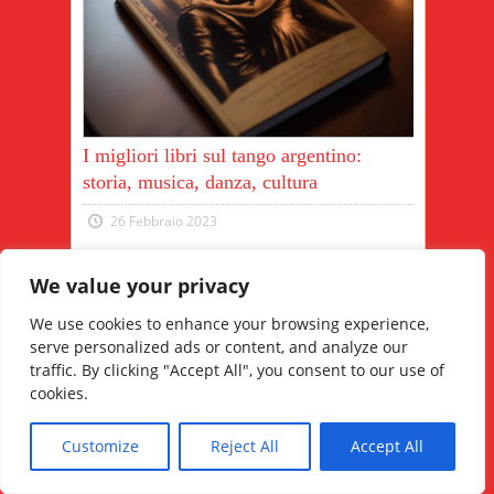
I migliori libri sul tango argentino:
storia, musica, danza, cultura
26 Febbraio 2023
Il tango argentino è una delle forme di
We value your privacy
danza più coinvolgenti. La sua storia e la
sua evoluzione sono racchiuse in diversi
We use cookies to enhance your browsing experience,
libri che ne raccon...
serve personalized ads or content, and analyze our
Read More
traffic. By clicking "Accept All", you consent to our use of
cookies.
Customize
Reject All
Accept All