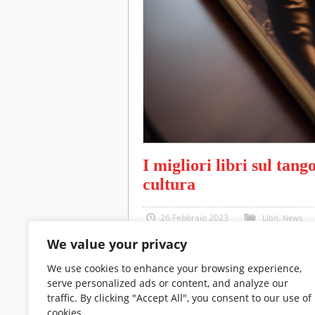
I migliori libri sul tang
cultura
26 Febbraio 2023
Libri
,
News
We value your privacy
Il tango argentino è una delle forme 
We use cookies to enhance your browsing experience,
evoluzione sono racchiuse in diversi 
serve personalized ads or content, and analyze our
questo articolo troverai alcuni dei mi
traffic. By clicking "Accept All", you consent to our use of
cookies.
Italia, volumi che ti aiuteranno ad 