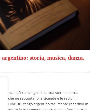
o argentino: storia, musica, danza,
di danza più coinvolgenti. La sua storia e la sua
libri che ne raccontano le vicende e le radici. In
gliori libri sul tango argentino facilmente reperibili in
approfondire la tua conoscenza su questa forma d’arte.