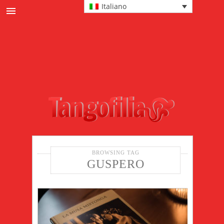
Italiano
News
Cultura tanguera
Eventi
Protagonisti
Passi e tecnica
Moda
BROWSING TAG
GUSPERO