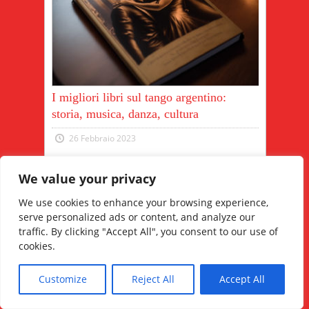
I migliori libri sul tango argentino:
storia, musica, danza, cultura
26 Febbraio 2023
Il tango argentino è una delle forme di
We value your privacy
danza più coinvolgenti. La sua storia e la
sua evoluzione sono racchiuse in diversi
We use cookies to enhance your browsing experience,
libri che ne raccon...
serve personalized ads or content, and analyze our
Read More
traffic. By clicking "Accept All", you consent to our use of
cookies.
Customize
Reject All
Accept All