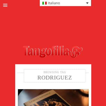
Italiano
News
Cultura tanguera
Eventi
Protagonisti
Passi e tecnica
Moda
BROWSING TAG
RODRIGUEZ