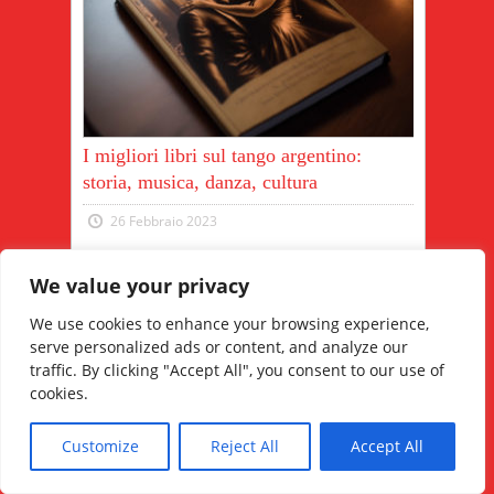
I migliori libri sul tango argentino:
storia, musica, danza, cultura
26 Febbraio 2023
Il tango argentino è una delle forme di
We value your privacy
danza più coinvolgenti. La sua storia e la
sua evoluzione sono racchiuse in diversi
We use cookies to enhance your browsing experience,
libri che ne raccon...
serve personalized ads or content, and analyze our
Read More
traffic. By clicking "Accept All", you consent to our use of
cookies.
Customize
Reject All
Accept All