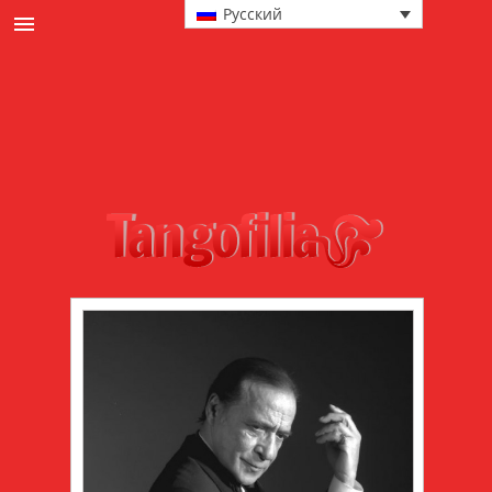
Русский
новости
культура
События и милонгах
в главной роли
техника
мода