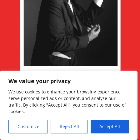
Хуан Карлос управляется мастер
We value your privacy
мастеров
We use cookies to enhance your browsing experience,
13.11.2013
serve personalized ads or content, and analyze our
traffic. By clicking "Accept All", you consent to our use of
cookies.
Хуан Карлос Copes (Буэнос-Айрес 31 мая
1931 ) является одним из самых известных
Customize
Reject All
Accept All
танцоров в истории танго. Он внес вклад
в возрождение во всем миретанго. Риз